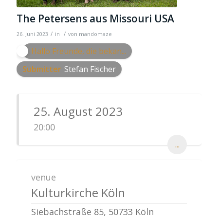
The Petersens aus Missouri USA
/
/
26. Juni 2023
in
von
mandomaze
Hallo Freunde, die bekan...
Submitter
Stefan Fischer
25. August 2023
20:00
...
venue
Kulturkirche Köln
Siebachstraße 85, 50733 Köln