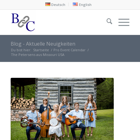
Deutsch
English
Blog - Aktuelle Neuigkeiten
Du bist hier:
Startseite
/
Pro Event Calendar
/
The Petersens aus Missouri USA