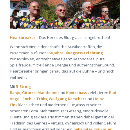
Heartbreaker
– Das Herz des Bluegrass – ungebrochen!
Wenn sich vier leidenschaftliche Musiker treffen, die
zusammen auf über
150 Jahre Bluegrass-Erfahrung
zurückblicken, entsteht etwas ganz Besonderes: pure
Spielfreude, mitreißende Energie und authentischer Sound.
Heartbreaker bringen genau das auf die Bühne – und noch
viel mehr.
Mit
5-String
Banjo
,
Gitarre
,
Mandoline
und
Kontrabass
zelebrieren
Rudi
Vogel
,
Rochus Tröbs
,
Wolfgang Kerscher
und
Heinz
Fink
klassischen und modernen Bluegrass in seiner
schönsten Form. Mehrstimmiger Gesang, eindrucksvolle
Duette und glasklare Triostimmen stehen dabei ganz in der
Tradition des Genres – virtuos, dynamisch und voller Gefühl.
Und ja, manchmal erklingt sogar ein
bekannter Pop- oder