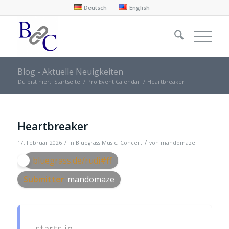
Deutsch
English
Blog - Aktuelle Neuigkeiten
Du bist hier:
Startseite
/
Pro Event Calendar
/
Heartbreaker
Heartbreaker
/
/
17. Februar 2026
in
Bluegrass Music
,
Concert
von
mandomaze
bluegrass.de/rudi#ff
Submitter
mandomaze
starts in