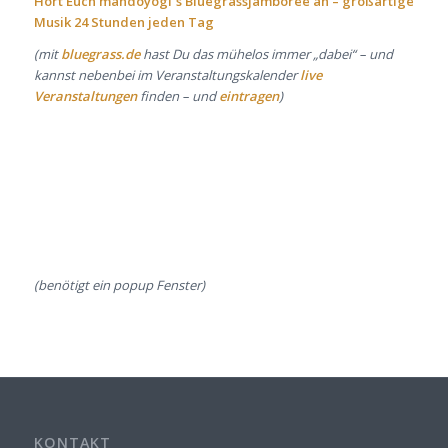
Hört Euch mandoyogi´s Bluegrassjamboree an – großartige
Musik 24 Stunden jeden Tag
(mit
bluegrass.de
hast Du das mühelos immer „dabei“ – und
kannst nebenbei im Veranstaltungskalender
live
Veranstaltungen
finden – und
eintragen
)
(benötigt ein popup Fenster)
KONTAKT