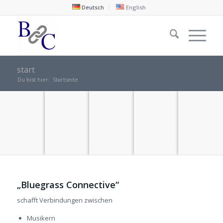
Deutsch
English
start
Du bist hier:
Startseite
KONTAKT
BLUEGRASS
TREFFPUNKT
VERANSTALTUNGEN
VERBINDUNGEN
/
MUSIC?
PINWAND
„Bluegrass Connective“
schafft Verbindungen zwischen
Musikern