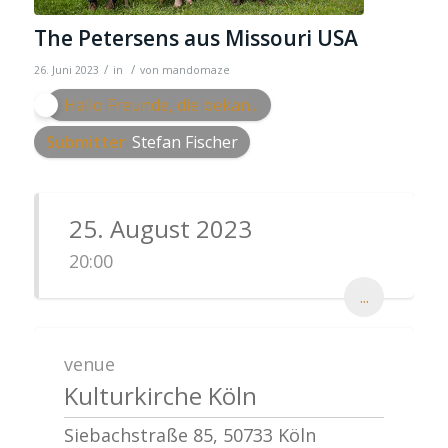
The Petersens aus Missouri USA
/
/
26. Juni 2023
in
von
mandomaze
Hallo Freunde, die bekan...
Submitter
Stefan Fischer
25. August 2023
20:00
...
venue
Kulturkirche Köln
Siebachstraße 85, 50733 Köln