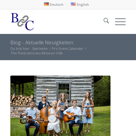
Deutsch
English
Blog - Aktuelle Neuigkeiten
Du bist hier:
Startseite
/
Pro Event Calendar
/
The Petersens aus Missouri USA