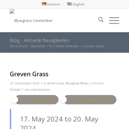
Deutsch
English
Blog - Aktuelle Neuigkeiten
Du bist hier:
Startseite
/
Pro Event Calendar
/
Greven Grass
Greven Grass
/
23. Dezember 2023
in
Americana
,
Bluegrass Music
,
Concert
,
/
Festival
von
mandomaze
grevengrass.de/
Visit Facebook Event
17. May 2024 to 20. May
2024