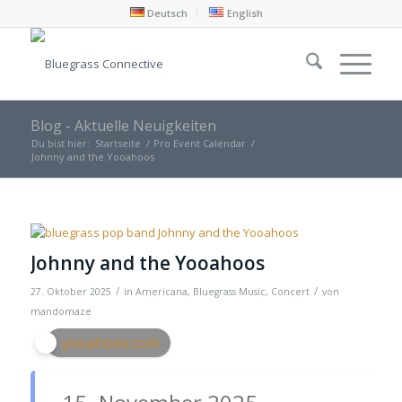
Deutsch
English
Blog - Aktuelle Neuigkeiten
Du bist hier:
Startseite
/
Pro Event Calendar
/
Johnny and the Yooahoos
Johnny and the Yooahoos
/
/
27. Oktober 2025
in
Americana
,
Bluegrass Music
,
Concert
von
mandomaze
yooahoos.com