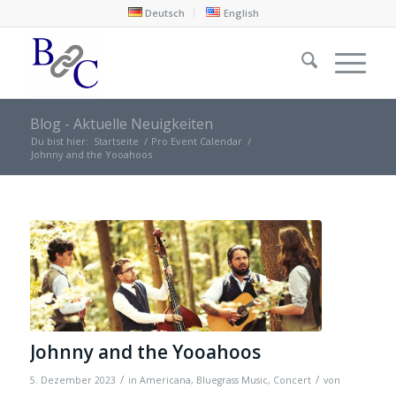
Deutsch
English
Blog - Aktuelle Neuigkeiten
Du bist hier:
Startseite
/
Pro Event Calendar
/
Johnny and the Yooahoos
Johnny and the Yooahoos
/
/
5. Dezember 2023
in
Americana
,
Bluegrass Music
,
Concert
von