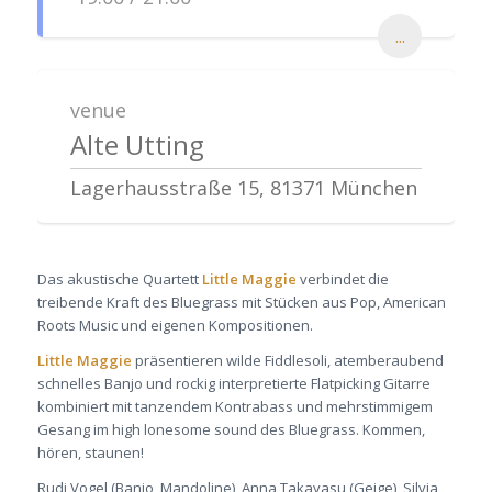
...
venue
Alte Utting
Lagerhausstraße 15, 81371 München
Das akustische Quartett
Little Maggie
verbindet die
treibende Kraft des Bluegrass mit Stücken aus Pop, American
Roots Music und eigenen Kompositionen.
Little Maggie
präsentieren wilde Fiddlesoli, atemberaubend
schnelles Banjo und rockig interpretierte Flatpicking Gitarre
kombiniert mit tanzendem Kontrabass und mehrstimmigem
Gesang im high lonesome sound des Bluegrass. Kommen,
hören, staunen!
Rudi Vogel (Banjo, Mandoline), Anna Takayasu (Geige), Silvia