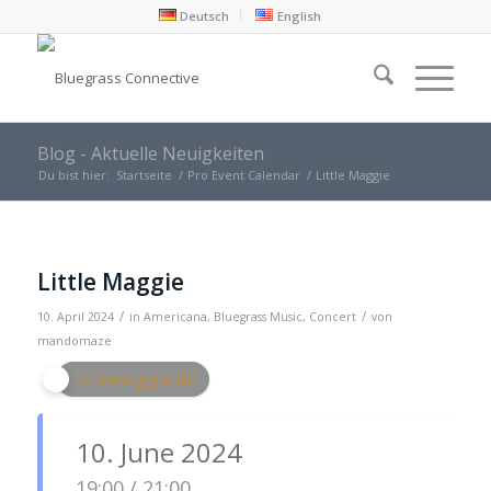
Deutsch
English
Blog - Aktuelle Neuigkeiten
Du bist hier:
Startseite
/
Pro Event Calendar
/
Little Maggie
Little Maggie
/
/
10. April 2024
in
Americana
,
Bluegrass Music
,
Concert
von
mandomaze
littlemaggie.de
10. June 2024
19:00 / 21:00