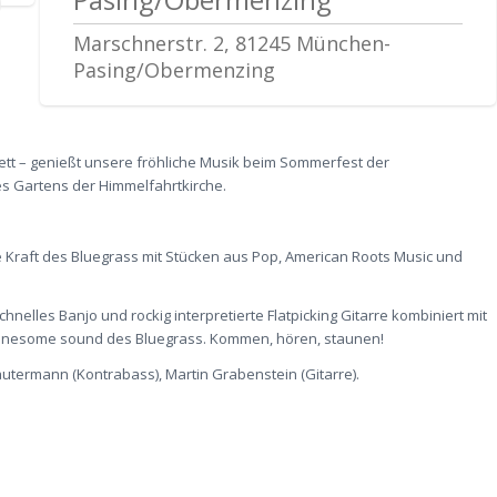
Marschnerstr. 2, 81245 München-
Pasing/Obermenzing
ett – genießt unsere fröhliche Musik beim Sommerfest der
 Gartens der Himmelfahrtkirche.
e Kraft des Bluegrass mit Stücken aus Pop, American Roots Music und
nelles Banjo und rockig interpretierte Flatpicking Gitarre kombiniert mit
nesome sound des Bluegrass. Kommen, hören, staunen!
autermann (Kontrabass), Martin Grabenstein (Gitarre).