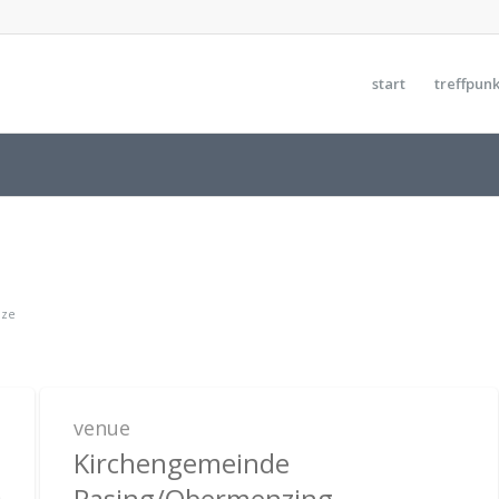
start
treffpunk
ze
venue
Kirchengemeinde
Pasing/Obermenzing