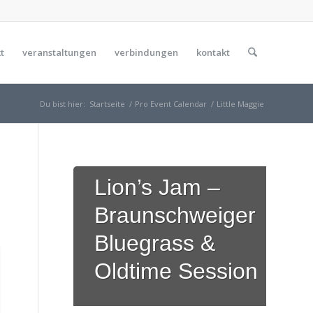
t
veranstaltungen
verbindungen
kontakt
Du bist hier:
Startseite
/
Pro Event Calendar
/
Little Maggie
Lion’s Jam –
Braunschweiger
Bluegrass &
Oldtime Session