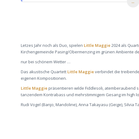
...
Letzes Jahr noch als Duo, spielen
Little Maggie
2024 als Quart
Kirchengemeinde Pasing/Obermenzing im grünen Ambiente des
nur bei schönem Wetter …
Das akustische Quartett
Little Maggie
verbindet die treibend
eigenen Kompositionen.
Little Maggie
präsentieren wilde Fiddlesoli, atemberaubend sch
tanzendem Kontrabass und mehrstimmigem Gesang im high lo
Rudi Vogel (Banjo, Mandoline), Anna Takayasu (Geige), Silvia T