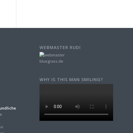
WEBMASTER RUDI
WHY IS THIS MAN SMILING?
eundliche
ne
so
sie