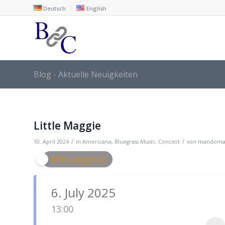
Deutsch
English
Blog - Aktuelle Neuigkeiten
Little Maggie
/
/
10. April 2024
in
Americana
,
Bluegrass Music
,
Concert
von
mandoma
littlemaggie.de
6. July 2025
13:00