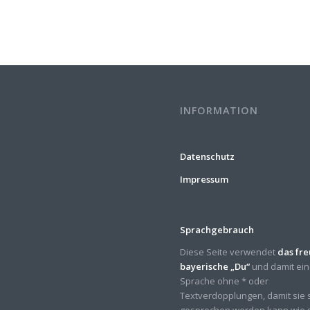
INFORMATION
Datenschutz
Impressum
Sprachgebrauch
Diese Seite verwendet
das fr
bayerische „Du“
und damit ei
Sprache ohne * oder
Textverdopplungen, damit sie 
gesprochen werden kann wie 