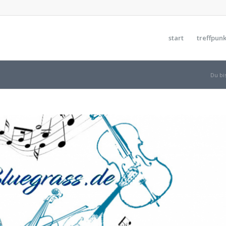
start
treffpunk
Du bis