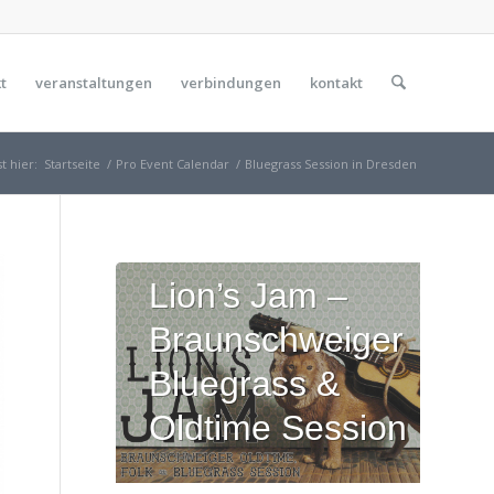
t
veranstaltungen
verbindungen
kontakt
t hier:
Startseite
/
Pro Event Calendar
/
Bluegrass Session in Dresden
Lion’s Jam –
Braunschweiger
Bluegrass &
Oldtime Session