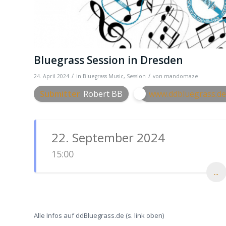
Bluegrass Session in Dresden
/
/
24. April 2024
in
Bluegrass Music
,
Session
von
mandomaze
Submitter
Robert BB
www.ddbluegrass.de
22. September 2024
15:00
...
Alle Infos auf ddBluegrass.de (s. link oben)