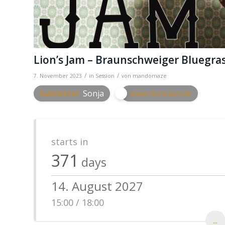
Lion’s Jam – Braunschweiger Bluegra
/
/
7. November 2023
in
Session
von
mandomaze
Submitter
Sonja
www.lionsjam.de
starts in
371
days
14. August 2027
15:00 / 18:00
...