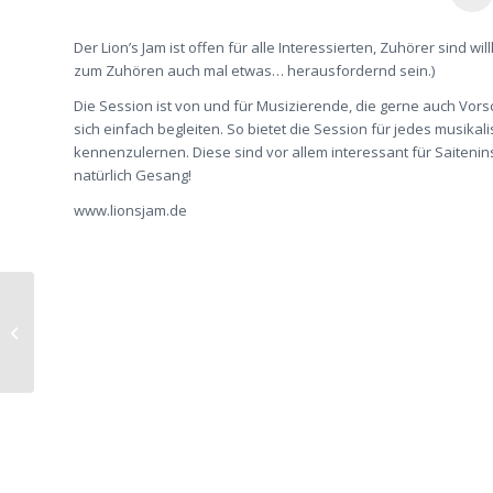
Der Lion’s Jam ist offen für alle Interessierten, Zuhörer sind 
zum Zuhören auch mal etwas… herausfordernd sein.)
Die Session ist von und für Musizierende, die gerne auch Vor
sich einfach begleiten. So bietet die Session für jedes musikali
kennenzulernen. Diese sind vor allem interessant für Saitenin
natürlich Gesang!
www.lionsjam.de
BRUNSWICK
BREAKDOWN 2023