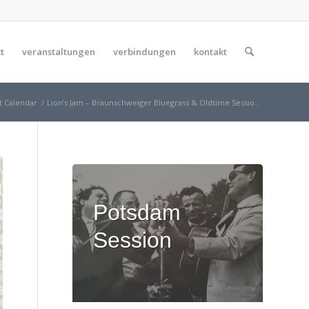
t
veranstaltungen
verbindungen
kontakt
t Calendar
/
Lion’s Jam – Braunschweiger Bluegrass & Oldtime Sessio...
Potsdam
Session