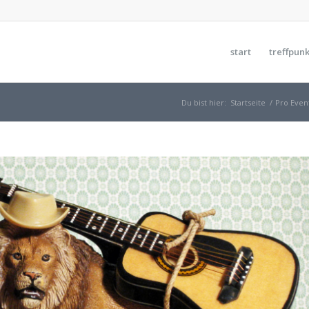
start
treffpunk
Du bist hier:
Startseite
/
Pro Even