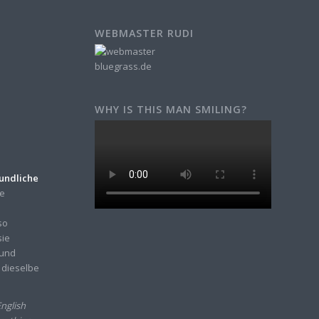
WEBMASTER RUDI
WHY IS THIS MAN SMILING?
eundliche
ne
so
sie
 und
 dieselbe
nglish