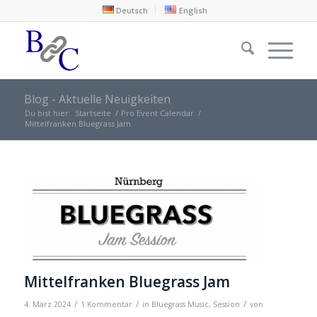
Deutsch
English
Blog - Aktuelle Neuigkeiten
Du bist hier:
Startseite
/
Pro Event Calendar
/
Mittelfranken Bluegrass Jam
Mittelfranken Bluegrass Jam
/
/
/
4. März 2024
1 Kommentar
in
Bluegrass Music
,
Session
von