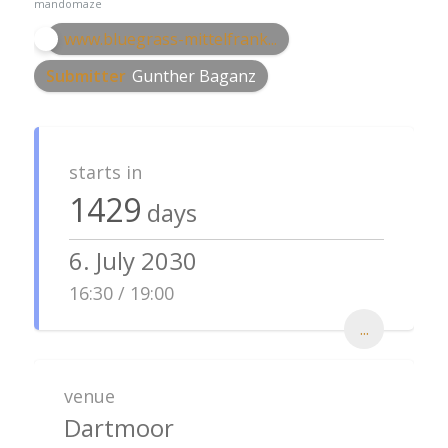
mandomaze
www.bluegrass-mittelfrank...
Submitter
Gunther Baganz
starts in
1429
days
6. July 2030
16:30 / 19:00
...
venue
Dartmoor