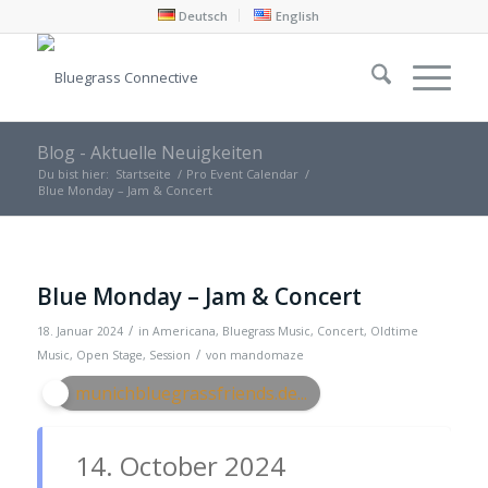
Deutsch
English
Blog - Aktuelle Neuigkeiten
Du bist hier:
Startseite
/
Pro Event Calendar
/
Blue Monday – Jam & Concert
Blue Monday – Jam & Concert
/
18. Januar 2024
in
Americana
,
Bluegrass Music
,
Concert
,
Oldtime
/
Music
,
Open Stage
,
Session
von
mandomaze
munichbluegrassfriends.de...
14. October 2024