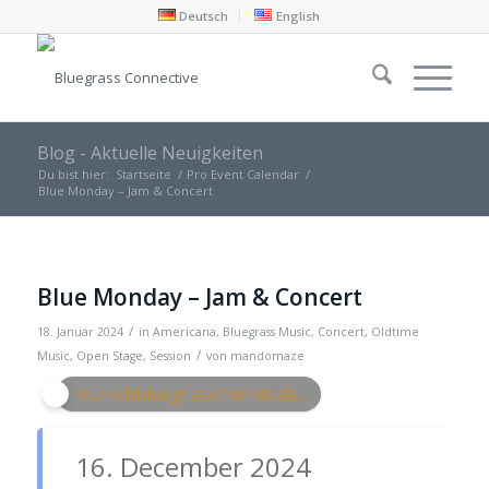
Deutsch
English
Blog - Aktuelle Neuigkeiten
Du bist hier:
Startseite
/
Pro Event Calendar
/
Blue Monday – Jam & Concert
Blue Monday – Jam & Concert
/
18. Januar 2024
in
Americana
,
Bluegrass Music
,
Concert
,
Oldtime
/
Music
,
Open Stage
,
Session
von
mandomaze
munichbluegrassfriends.de...
16. December 2024