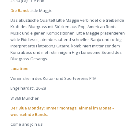
23:30 (ca): The end
Die Band
:
Little Maggie
Das akustische Quartett Little Maggie verbindet die treibende
Kraft des Bluegrass mit Stücken aus Pop, American Roots
Music und eigenen Kompositionen. Little Maggie präsentieren
wilde Fiddlesoli, atemberaubend schnelles Banjo und rockig
interpretierte Flatpicking Gitarre, kombiniert mit tanzendem
Kontrabass und mehrstimmigem High Lonesome Sound des
Bluegrass-Gesangs.
Location:
Vereinsheim des Kultur- und Sportvereins FTM
Engelhardstr. 26-28
81369 München
Der Blue Monday: Immer montags, einmal im Monat –
wechselnde Bands.
Come and join us!