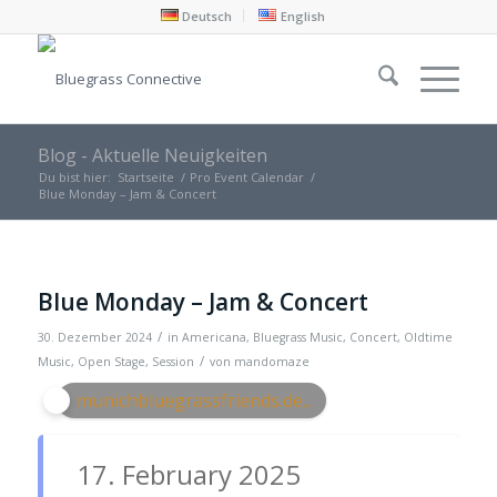
Deutsch
English
Blog - Aktuelle Neuigkeiten
Du bist hier:
Startseite
/
Pro Event Calendar
/
Blue Monday – Jam & Concert
Blue Monday – Jam & Concert
/
30. Dezember 2024
in
Americana
,
Bluegrass Music
,
Concert
,
Oldtime
/
Music
,
Open Stage
,
Session
von
mandomaze
munichbluegrassfriends.de...
17. February 2025