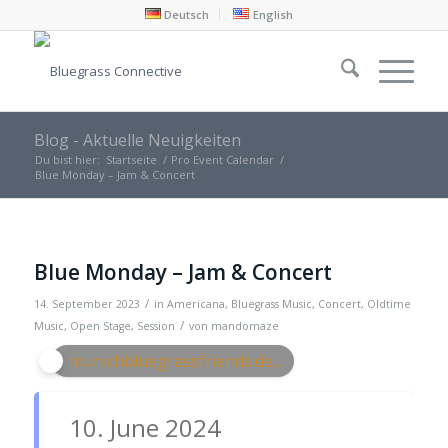
Deutsch
English
Blog - Aktuelle Neuigkeiten
Du bist hier:
Startseite
/
Pro Event Calendar
/
Blue Monday – Jam & Concert
Blue Monday – Jam & Concert
/
14. September 2023
in
Americana
,
Bluegrass Music
,
Concert
,
Oldtime
/
Music
,
Open Stage
,
Session
von
mandomaze
munichbluegrassfriends.de...
10. June 2024