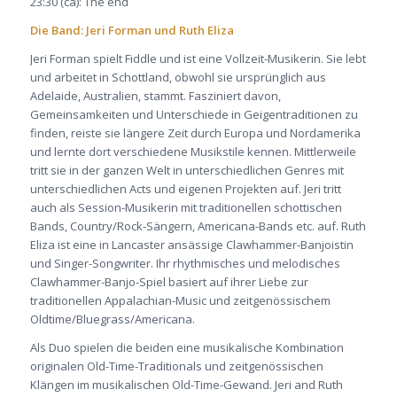
23:30 (ca): The end
Die Band
:
Jeri Forman und Ruth Eliza
Jeri Forman spielt Fiddle und ist eine Vollzeit-Musikerin. Sie lebt
und arbeitet in Schottland, obwohl sie ursprünglich aus
Adelaide, Australien, stammt. Fasziniert davon,
Gemeinsamkeiten und Unterschiede in Geigentraditionen zu
finden, reiste sie längere Zeit durch Europa und Nordamerika
und lernte dort verschiedene Musikstile kennen. Mittlerweile
tritt sie in der ganzen Welt in unterschiedlichen Genres mit
unterschiedlichen Acts und eigenen Projekten auf. Jeri tritt
auch als Session-Musikerin mit traditionellen schottischen
Bands, Country/Rock-Sängern, Americana-Bands etc. auf. Ruth
Eliza ist eine in Lancaster ansässige Clawhammer-Banjoistin
und Singer-Songwriter. Ihr rhythmisches und melodisches
Clawhammer-Banjo-Spiel basiert auf ihrer Liebe zur
traditionellen Appalachian-Music und zeitgenössischem
Oldtime/Bluegrass/Americana.
Als Duo spielen die beiden eine musikalische Kombination
originalen Old-Time-Traditionals und zeitgenössischen
Klängen im musikalischen Old-Time-Gewand. Jeri and Ruth