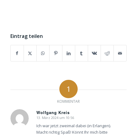
Eintrag teilen
1
KOMMENTAR
Wolfgang Kreis
13. März 2024 um 10:56
sagte:
Ich war jetzt zweimal dabei (in Erlangen).
Macht richtig Spaß! Könnt Ihr mich bitte