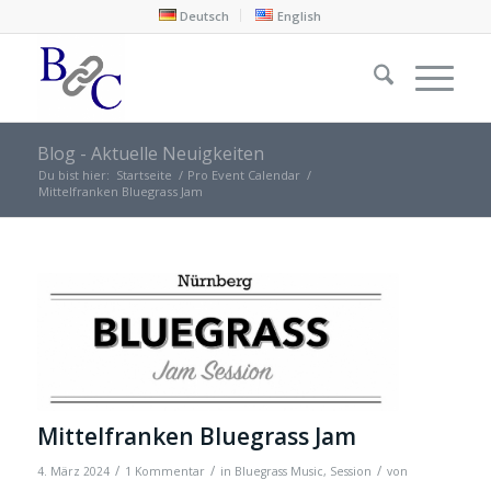
Deutsch
English
Blog - Aktuelle Neuigkeiten
Du bist hier:
Startseite
/
Pro Event Calendar
/
Mittelfranken Bluegrass Jam
Mittelfranken Bluegrass Jam
/
/
/
4. März 2024
1 Kommentar
in
Bluegrass Music
,
Session
von