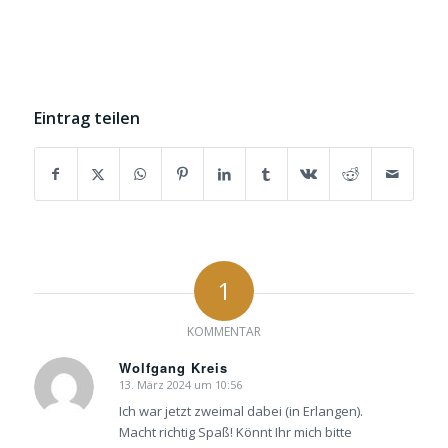
Eintrag teilen
1
KOMMENTAR
Wolfgang Kreis
13. März 2024 um 10:56
sagte:
Ich war jetzt zweimal dabei (in Erlangen).
Macht richtig Spaß! Könnt Ihr mich bitte