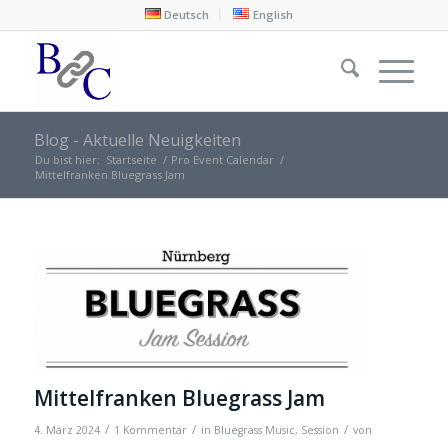
Deutsch
English
Blog - Aktuelle Neuigkeiten
Du bist hier:
Startseite
/
Pro Event Calendar
/
Mittelfranken Bluegrass Jam
Mittelfranken Bluegrass Jam
/
/
/
4. März 2024
1 Kommentar
in
Bluegrass Music
,
Session
von