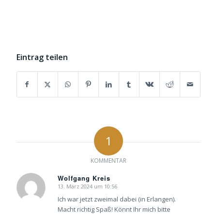
Eintrag teilen
1
KOMMENTAR
Wolfgang Kreis
13. März 2024 um 10:56
sagte:
Ich war jetzt zweimal dabei (in Erlangen).
Macht richtig Spaß! Könnt Ihr mich bitte