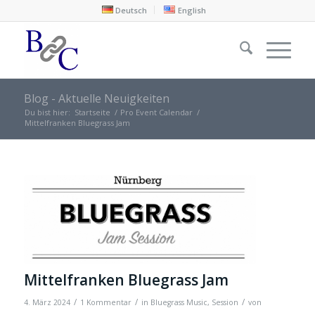
Deutsch
English
Blog - Aktuelle Neuigkeiten
Du bist hier:
Startseite
/
Pro Event Calendar
/
Mittelfranken Bluegrass Jam
Mittelfranken Bluegrass Jam
/
/
/
4. März 2024
1 Kommentar
in
Bluegrass Music
,
Session
von