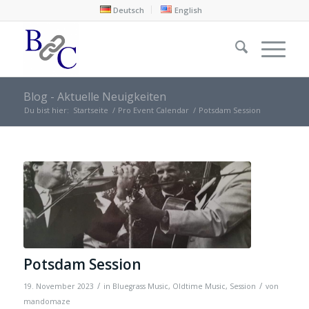
Deutsch
English
Blog - Aktuelle Neuigkeiten
Du bist hier:
Startseite
/
Pro Event Calendar
/
Potsdam Session
Potsdam Session
/
/
19. November 2023
in
Bluegrass Music
,
Oldtime Music
,
Session
von
mandomaze