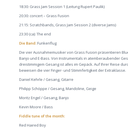
18:30: Grass Jam Session 1 (Leitung Rupert Paulik)
20:30: concert – Grass Fusion
21:15: Scratchbands, Grass Jam Session 2 (diverse Jams)
23:30 (ca): The end
Die Band
:
Funkenflug
Die vier Ausnahmemusiker von Grass Fusion präsentieren Blueg
Banjo und E-Bass. Von Instrumentals in atemberaubender Gesc
dreistimmigem Gesang ist alles im Gepäck. Auf Ihrer Reise dur
beweisen die vier Finger- und Stimmfertigkeit der Extraklasse.
Daniel Kehrle / Gesang, Gitarre
Philipp Schöppe / Gesang, Mandoline, Geige
Moritz Engel / Gesang, Banjo
Kevin Moore / Bass
Fiddle tune of the month:
Red Haired Boy