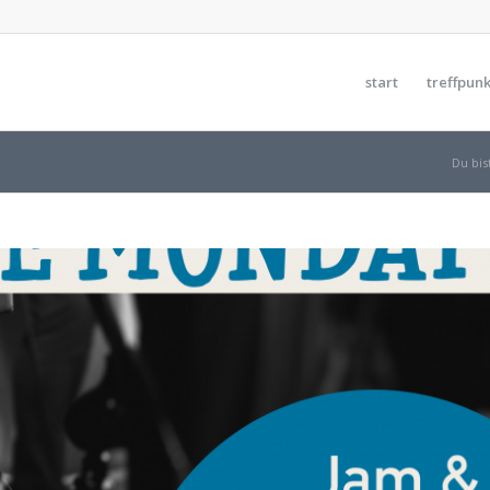
start
treffpunk
Du bist