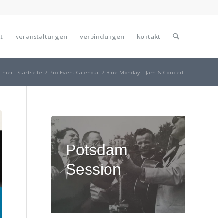
t
veranstaltungen
verbindungen
kontakt
 hier:
Startseite
/
Pro Event Calendar
/
Blue Monday – Jam & Concert
Potsdam
Session