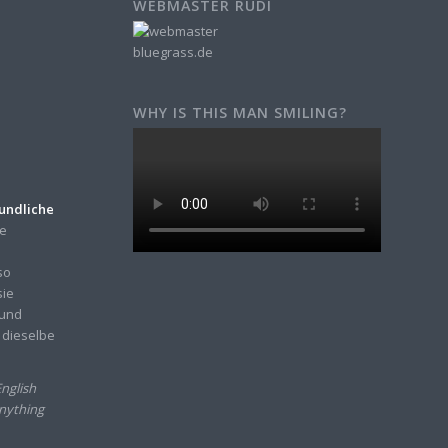
WEBMASTER RUDI
WHY IS THIS MAN SMILING?
eundliche
ne
so
sie
 und
 dieselbe
nglish
anything