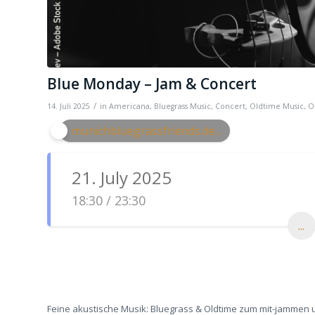
Blue Monday – Jam & Concert
/
14. Juli 2025
in
Americana
,
Bluegrass Music
,
Concert
,
Oldtime Music
,
O
munichbluegrassfriends.de...
21. July 2025
18:30 / 23:30
...
Feine akustische Musik: Bluegrass & Oldtime zum mit-jammen 