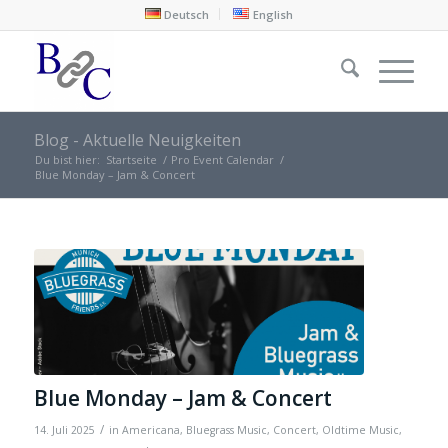
Deutsch
English
Blog - Aktuelle Neuigkeiten
Du bist hier:
Startseite
/
Pro Event Calendar
/
Blue Monday – Jam & Concert
Blue Monday – Jam & Concert
/
14. Juli 2025
in
Americana
,
Bluegrass Music
,
Concert
,
Oldtime Music
,