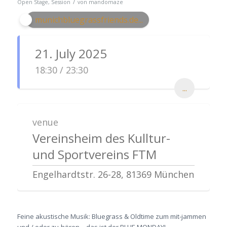
/
Open Stage
,
Session
von
mandomaze
munichbluegrassfriends.de...
21. July 2025
18:30 / 23:30
...
venue
Vereinsheim des Kulltur-
und Sportvereins FTM
Engelhardtstr. 26-28, 81369 München
Feine akustische Musik: Bluegrass & Oldtime zum mit-jammen
und / oder zu-hören – das ist der BLUE MONDAY!