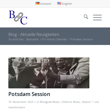
Deutsch
English
Blog - Aktuelle Neuigkeiten
Du bist hier:
Startseite
/
Pro Event Calendar
/
Potsdam Session
Potsdam Session
/
/
19. November 2023
in
Bluegrass Music
,
Oldtime Music
,
Session
von
mandomaze