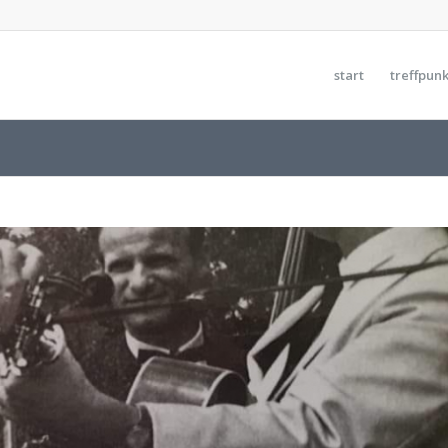
start
treffpunk