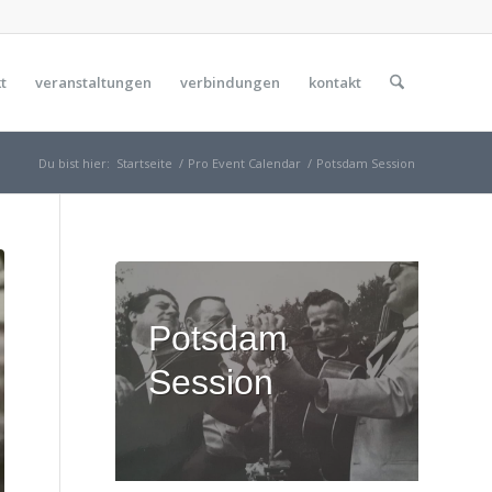
t
veranstaltungen
verbindungen
kontakt
Du bist hier:
Startseite
/
Pro Event Calendar
/
Potsdam Session
Potsdam
Session