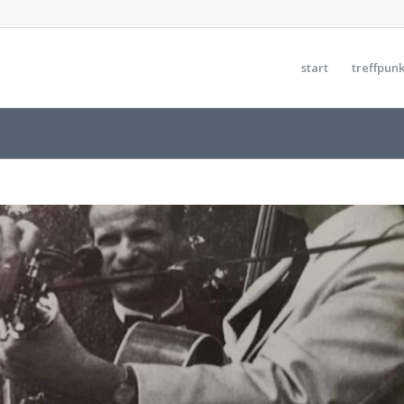
start
treffpunk