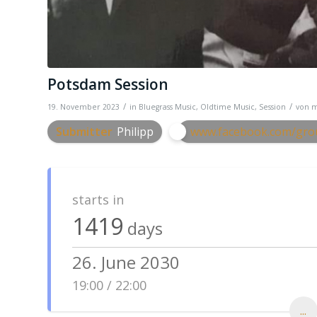
Potsdam Session
/
/
19. November 2023
in
Bluegrass Music
,
Oldtime Music
,
Session
von
m
Submitter
Philipp
www.facebook.com/grou
starts in
1419
days
26. June 2030
19:00 / 22:00
...