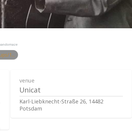
andomaze
ps/1...
venue
Unicat
Karl-Liebknecht-Straße 26, 14482
Potsdam