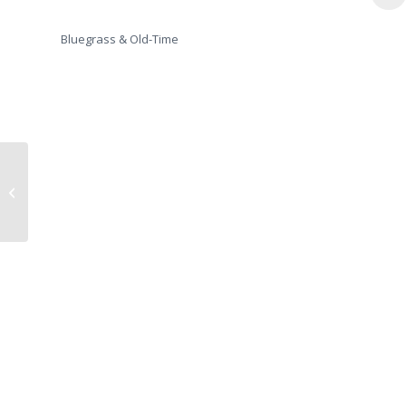
Bluegrass & Old-Time
Bluegrassabend mit Bluedust
(Italien)