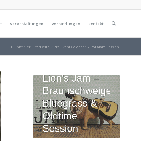
t
veranstaltungen
verbindungen
kontakt
Du bist hier:
Startseite
/
Pro Event Calendar
/
Potsdam Session
Lion’s Jam –
Braunschweiger
Bluegrass &
Oldtime
Session