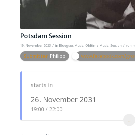
Potsdam Session
/
/
19. November 2023
in
Bluegrass Music
,
Oldtime Music
,
Session
von
m
Submitter
Philipp
www.facebook.com/grou
starts in
26. November 2031
19:00 / 22:00
...