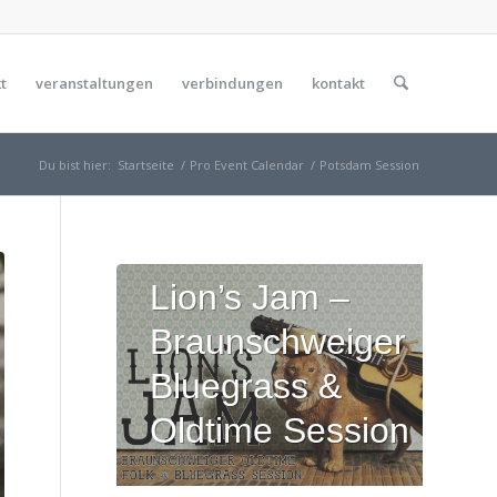
t
veranstaltungen
verbindungen
kontakt
Du bist hier:
Startseite
/
Pro Event Calendar
/
Potsdam Session
Lion’s Jam –
Braunschweiger
Bluegrass &
Oldtime Session