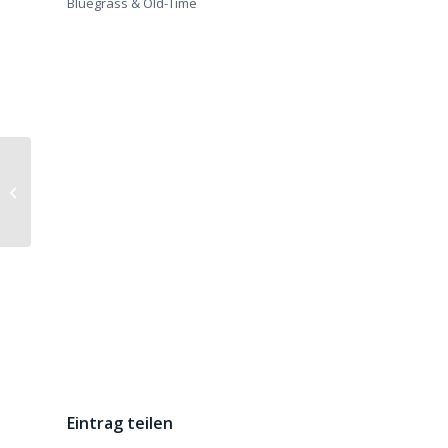
Bluegrass & Old-Time
Bluegrassabend mit Bluedust
(Italien)
Eintrag teilen