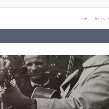
start
treffpunk