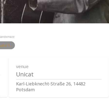
andomaze
ps/1...
venue
Unicat
Karl-Liebknecht-Straße 26, 14482
Potsdam