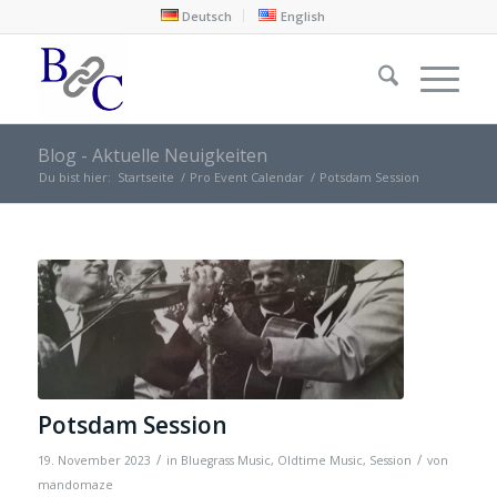
Deutsch
English
Blog - Aktuelle Neuigkeiten
Du bist hier:
Startseite
/
Pro Event Calendar
/
Potsdam Session
Potsdam Session
/
/
19. November 2023
in
Bluegrass Music
,
Oldtime Music
,
Session
von
mandomaze