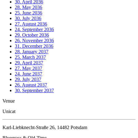
30. April 2036
28. May 2036
25. June 2036
30. July 2036
27. August 2036
24. September 2036
29. October 2036
26. November 2036
31. December 2036
28. January 2037
25. March 2037
29. April 2037
27. May 2037
24. June 2037
29. July 2037
26. August 2037
30. September 2037
Venue
Unicat
Karl-Liebknecht-Straße 26, 14482 Potsdam
Bluegrass & Old-Time