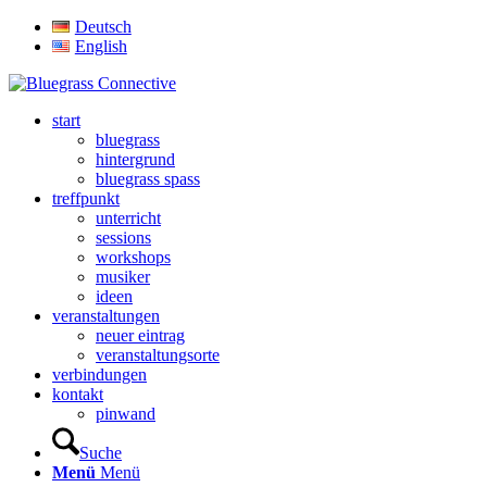
Deutsch
English
start
bluegrass
hintergrund
bluegrass spass
treffpunkt
unterricht
sessions
workshops
musiker
ideen
veranstaltungen
neuer eintrag
veranstaltungsorte
verbindungen
kontakt
pinwand
Suche
Menü
Menü