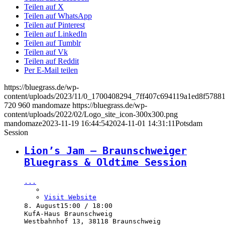
Teilen auf X
Teilen auf WhatsApp
Teilen auf Pinterest
Teilen auf LinkedIn
Teilen auf Tumblr
Teilen auf Vk
Teilen auf Reddit
Per E-Mail teilen
https://bluegrass.de/wp-
content/uploads/2023/11/0_1700408294_7ff407c694119a1ed8f5788
720
960
mandomaze
https://bluegrass.de/wp-
content/uploads/2022/02/Logo_site_icon-300x300.png
mandomaze
2023-11-19 16:44:54
2024-11-01 14:31:11
Potsdam
Session
Lion’s Jam – Braunschweiger
Bluegrass & Oldtime Session
...
Visit Website
8. August
15:00 / 18:00
KufA-Haus Braunschweig
Westbahnhof 13, 38118 Braunschweig