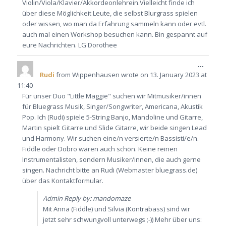
Violin/Viola/Klavier/Akkordeonlehrein.Vielleicht finde ich
über diese Möglichkeit Leute, die selbst Blurgrass spielen
oder wissen, wo man da Erfahrung sammeln kann oder evtl.
auch mal einen Workshop besuchen kann. Bin gespannt auf
eure Nachrichten. LG Dorothee
Toggle
...
this
Rudi
from
Wippenhausen
wrote on
13. January 2023
at
metabo
11:40
Für unser Duo "Little Maggie" suchen wir Mitmusiker/innen
für Bluegrass Musik, Singer/Songwriter, Americana, Akustik
Pop. Ich (Rudi) spiele 5-String Banjo, Mandoline und Gitarre,
Martin spielt Gitarre und Slide Gitarre, wir beide singen Lead
und Harmony. Wir suchen eine/n versierte/n Bassisti/e/n.
Fiddle oder Dobro wären auch schön. Keine reinen
Instrumentalisten, sondern Musiker/innen, die auch gerne
singen. Nachricht bitte an Rudi (Webmaster bluegrass.de)
über das Kontaktformular.
Admin Reply by: mandomaze
Mit Anna (Fiddle) und Silvia (Kontrabass) sind wir
jetzt sehr schwungvoll unterwegs ;-)) Mehr über uns: