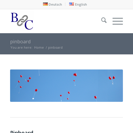
Deutsch
English
pinboard
You are here:
Home
/
pinboard
Pinboard