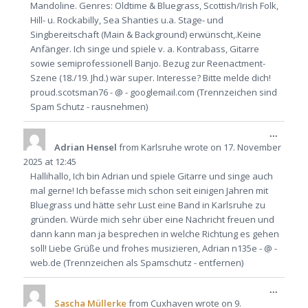
Mandoline. Genres: Oldtime & Bluegrass, Scottish/Irish Folk,
Hill- u. Rockabilly, Sea Shanties u.a. Stage- und
Singbereitschaft (Main & Background) erwünscht,.Keine
Anfänger. Ich singe und spiele v. a. Kontrabass, Gitarre
sowie semiprofessionell Banjo. Bezug zur Reenactment-
Szene (18./19. Jhd.) wär super. Interesse? Bitte melde dich!
proud.scotsman76 - @ - googlemail.com (Trennzeichen sind
Spam Schutz - rausnehmen)
Toggle
...
this
Adrian Hensel
from
Karlsruhe
wrote on
17. November
metabo
2025
at
12:45
Hallihallo, Ich bin Adrian und spiele Gitarre und singe auch
mal gerne! Ich befasse mich schon seit einigen Jahren mit
Bluegrass und hätte sehr Lust eine Band in Karlsruhe zu
gründen. Würde mich sehr über eine Nachricht freuen und
dann kann man ja besprechen in welche Richtung es gehen
soll! Liebe Grüße und frohes musizieren, Adrian n135e - @ -
web.de (Trennzeichen als Spamschutz - entfernen)
Toggle
...
this
Sascha Müllerke
from
Cuxhaven
wrote on
9.