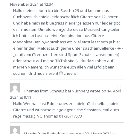
metabo
November 2024
at
12:34
Hallo meine lieben ich bin Sascha 29 und komme aus
Cuxhaven ich spiele leidenschaftlich Gitarre seit 12 Jahren
und habe mich im bluegrass niedergelassen nur leider gibt
es in meinem Umfeld wenige die diese Musikrichtung teilen
ich hätte so Lust auf eine Kombination aus Gitarre
Mandoline,Banjo,Kontrabass etc. Vielleicht lässt sich ja hier
einer finden. Meldet Euch gerne unter saschamuellerke - @ -
gmail.com (Trennzeichen sind Spam Schutz - rausnehmen)
oder schaut auf meine TikTok site (klickt dazu oben auf
meinen Namen). Ich wünsche euch allen viel Erfolg beim
suchen. Und musizieren! 🙂 cheers
Toggle
...
this
Thomas
from
Schwaig bei Nürnberg
wrote on
14. April
metabo
2024
at
9:11
Hallo Wer hat Lust Fiddletunes zu spielen? Ich selbst spiele
Gitarre und wünsche mir gelegentliche Sessions, evtl auch
regelmässig. VG Thomas 01736717573
Toggle
...
this
Martin
from
Paderborn
wrote on
29. March 2024
at