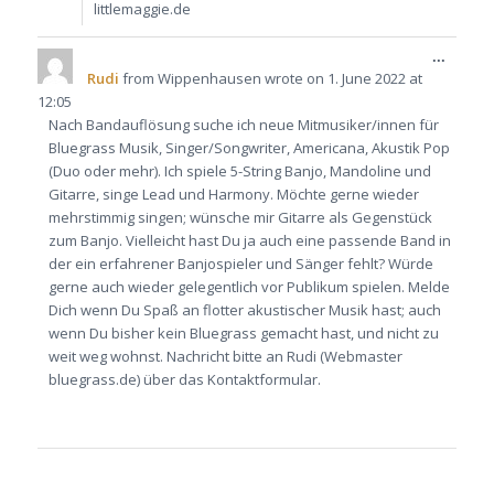
littlemaggie.de
Toggle
...
this
Rudi
from
Wippenhausen
wrote on
1. June 2022
at
metabo
12:05
Nach Bandauflösung suche ich neue Mitmusiker/innen für
Bluegrass Musik, Singer/Songwriter, Americana, Akustik Pop
(Duo oder mehr). Ich spiele 5-String Banjo, Mandoline und
Gitarre, singe Lead und Harmony. Möchte gerne wieder
mehrstimmig singen; wünsche mir Gitarre als Gegenstück
zum Banjo. Vielleicht hast Du ja auch eine passende Band in
der ein erfahrener Banjospieler und Sänger fehlt? Würde
gerne auch wieder gelegentlich vor Publikum spielen. Melde
Dich wenn Du Spaß an flotter akustischer Musik hast; auch
wenn Du bisher kein Bluegrass gemacht hast, und nicht zu
weit weg wohnst. Nachricht bitte an Rudi (Webmaster
bluegrass.de) über das Kontaktformular.