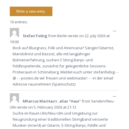
10 entries.
Toggle
...
this
Stefan Fiebig
from
Berlin
wrote on
22. July 2026
at
metabo
19:00
Bock auf Bluegrass, Folk und Americana? Sänger/Gitarrist,
Mandolinist und Bassist, alle mit langjähriger
Bühnenerfahrung, suchen 5 String Banjo- und
Fiddlespielende, zunächst für gelegentliche Sessions.
Proberaum in Schöneberg. Meldet euch unter stefanfiebig - -
@ - - posteo.de wir freuen uns! webmaster: - - in der email
Adresse rausnehmen (Spamschutz)
Toggle
...
this
Mharcus MacHau'r, alias "Haui"
from
Senden/Neu-
metabo
Ulm
wrote on
5. February 2026
at
21:12
Suche im Raum Ulm/Neu-Ulm und Umgebung zur
Neugründung einer traditionellen Stringband versierte
Musiker (m/w/d) an Gitarre, 5-String-Banjo, Fiddle und