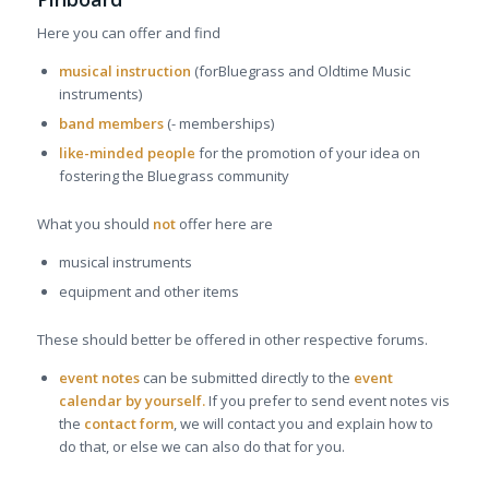
Here you can offer and find
musical instruction
(forBluegrass and Oldtime Music
instruments)
band members
(- memberships)
like-minded people
for the promotion of your idea on
fostering the Bluegrass community
What you should
not
offer here are
musical instruments
equipment and other items
These should better be offered in other respective forums.
event notes
can be submitted directly to the
event
calendar by yourself.
If you prefer to send event notes vis
the
contact form
, we will contact you and explain how to
do that, or else we can also do that for you.