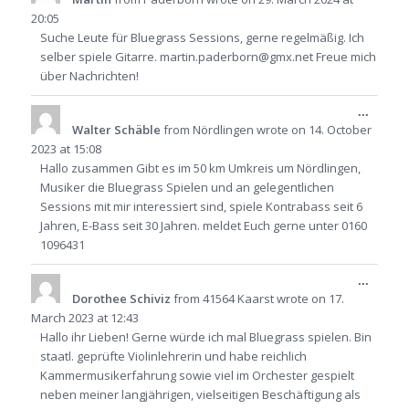
metabo
20:05
Suche Leute für Bluegrass Sessions, gerne regelmäßig. Ich
selber spiele Gitarre. martin.paderborn@gmx.net Freue mich
über Nachrichten!
Toggle
...
this
Walter Schäble
from
Nördlingen
wrote on
14. October
metabo
2023
at
15:08
Hallo zusammen Gibt es im 50 km Umkreis um Nördlingen,
Musiker die Bluegrass Spielen und an gelegentlichen
Sessions mit mir interessiert sind, spiele Kontrabass seit 6
Jahren, E-Bass seit 30 Jahren. meldet Euch gerne unter 0160
1096431
Toggle
...
this
Dorothee Schiviz
from
41564 Kaarst
wrote on
17.
metabo
March 2023
at
12:43
Hallo ihr Lieben! Gerne würde ich mal Bluegrass spielen. Bin
staatl. geprüfte Violinlehrerin und habe reichlich
Kammermusikerfahrung sowie viel im Orchester gespielt
neben meiner langjährigen, vielseitigen Beschäftigung als